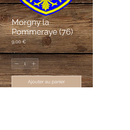
Morgny la
Pommeraye (76)
Prix
9,00 €
Quantité
*
Ajouter au panier
écusson brodé de Morgny la 
Pommeraye (76750), 62X80mm
D'azur à l'aigle bicéphale au vol
abaissé d'or; au chef du même chargé
d'un croissant surmonté d'une étoile le