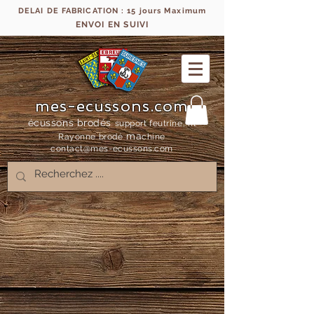
DELAI DE FABRICATION : 15 jours Maximum
ENVOI EN SUIVI
mes-ecussons.com
écussons brodés
support feutrine, fil
ma
Rayonne bro
dé
chine
contact@mes-
ecussons.com