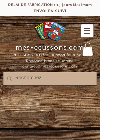
DELAI DE FABRICATION : 15 jours Maximum
ENVOI EN SUIVI
mes-ecussons.com
écussons brodés
support feutrine, fil
ma
Rayonne bro
dé
chine
contact@mes-
ecussons.com