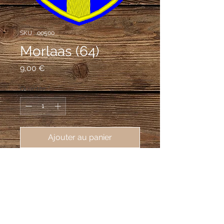
SKU : .00500
Morlaas (64)
Prix
9,00 €
Quantité
*
Ajouter au panier
écusson brodé de Morlaàs (64160), 
62X80mm
D'azur à la croix d'or accompagnée de
vingt-cinq besants du même, cinq
dans chaque canton ordonnés en