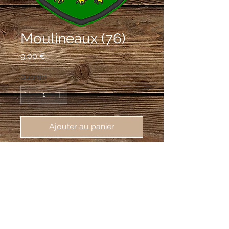
Moulineaux (76)
Prix
9,00 €
Quantité
*
Ajouter au panier
écusson brodé Moulineaux (76530),
62X80 mm
Tranché d'azur et de sinople, à deux
léopards d'or surmontés et senestrés
d'une silhouette de tour à mâchicoulis
au trait d'argent et pavillonnée de