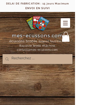
DELAI DE FABRICATION : 15 jours Maximum
ENVOI EN SUIVI
mes-ecussons.com
écussons brodés
support feutrine, fil
ma
Rayonne bro
dé
chine
contact@mes-
ecussons.com