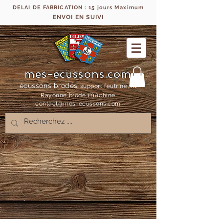
DELAI DE FABRICATION : 15 jours Maximum
ENVOI EN SUIVI
mes-ecussons.com
écussons brodés
support feutrine, fil
ma
Rayonne bro
dé
chine
contact@mes-
ecussons.com