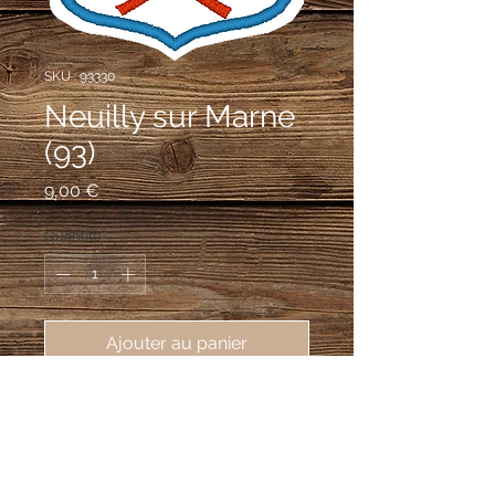
SKU : 93330
Neuilly sur Marne
(93)
Prix
9,00 €
Quantité
*
Ajouter au panier
écusson brodé ville de Neuilly sur 
Marne (93330), 62X80mm
D'argent à la fasce ondée d'azur
accompagnée en chef d'une croix de