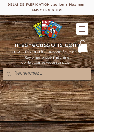
DELAI DE FABRICATION : 15 jours Maximum
ENVOI EN SUIVI
mes-ecussons.com
écussons brodés
support feutrine, fil
ma
Rayonne bro
dé
chine
contact@mes-
ecussons.com