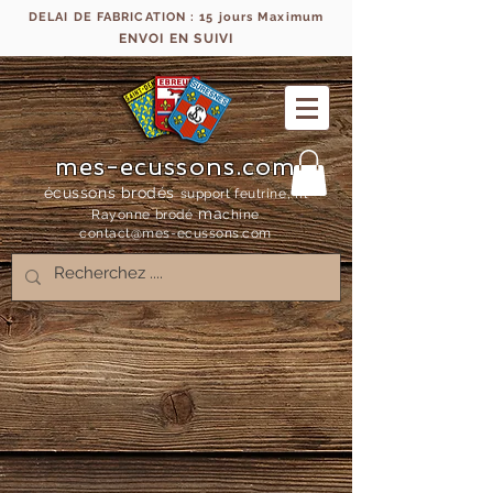
DELAI DE FABRICATION : 15 jours Maximum
ENVOI EN SUIVI
mes-ecussons.com
écussons brodés
support feutrine, fil
ma
Rayonne bro
dé
chine
contact@mes-
ecussons.com