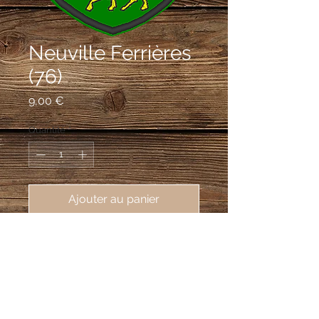
Neuville Ferrières
(76)
Prix
9,00 €
Quantité
*
Ajouter au panier
écusson brodé de Neuville Ferrières
(76270), 62X80 mm
De sinople à la fasce ondée d'argent
accompagnée en chef à dextre d'une
tenaille, à senestre d'une hache et en