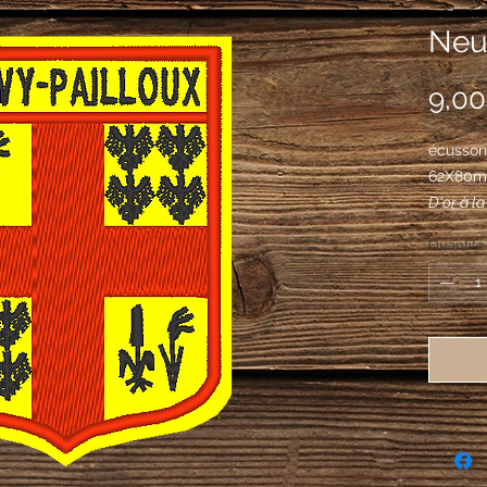
Neuv
9,00
écusson 
62X80m
D'or à l
et 4e d'u
Quantité
de sable 
chacun d
2 et 2.