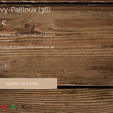
y-Pailloux (36)
Prix
 €
brodé de Neuvy-Pailloux (36100), 
a croix de gueules cantonnée aux 1er
n épi de blé et d'un roseau les deux
*
et rangés en fasce, aux 2e et 3e
e quatre alérions de sable ordonnés
Ajouter au panier