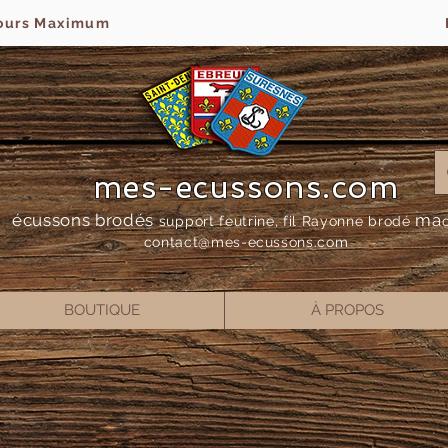
jours Maximum
mes-ecussons.com
écussons brodés
ma
support feutrine, fil Rayonne bro
dé
contact@mes-
ecussons.com
BOUTIQUE
À PROPOS