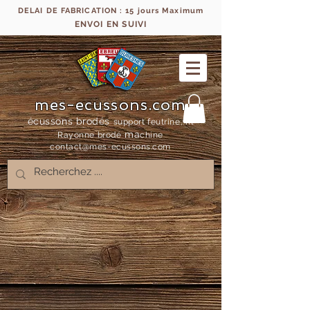
DELAI DE FABRICATION : 15 jours Maximum
ENVOI EN SUIVI
mes-ecussons.com
écussons brodés
support feutrine, fil
ma
Rayonne bro
dé
chine
contact@mes-
ecussons.com