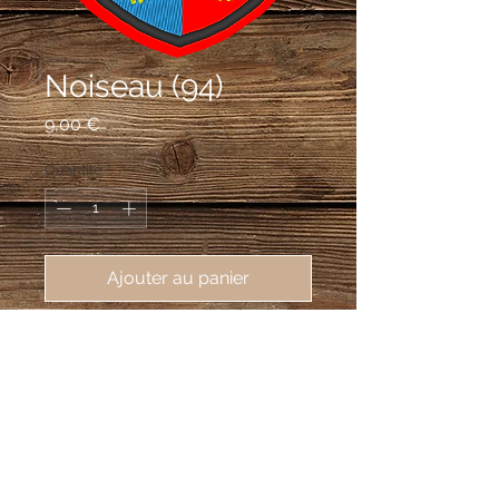
Noiseau (94)
Prix
9,00 €
Quantité
*
Ajouter au panier
écusson brodé de Noiseau (94880), 
62X80mm
Parti: au premier d'azur au noyer
arraché d'or, au deuxième de gueules à
trois épis de blé tigés et feuillés d'or, à
deux éclairs d'argent posés en chef en