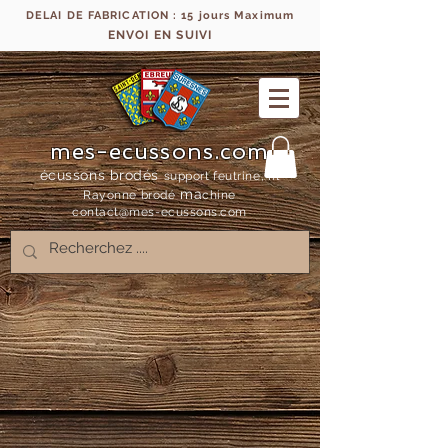
DELAI DE FABRICATION : 15 jours Maximum
ENVOI EN SUIVI
mes-ecussons.com
écussons brodés
support feutrine, fil
ma
Rayonne bro
dé
chine
contact@mes-
ecussons.com