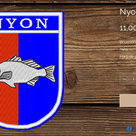
Nyo
11,0
écusson
mm
Parti de
d'argent
Quantité