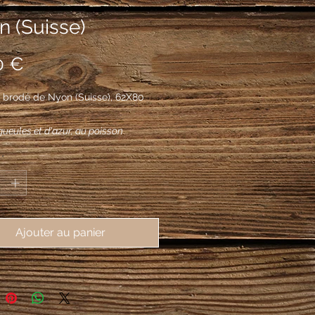
n (Suisse)
Prix
0 €
 brodé de Nyon (Suisse), 62X80
 gueules et d'azur, au poisson
 brochant sur le tout.
*
Ajouter au panier