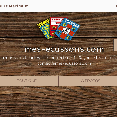
jours Maximum
mes-ecussons.com
écussons brodés
ma
support feutrine, fil Rayonne bro
dé
contact@mes-
ecussons.com
BOUTIQUE
À PROPOS