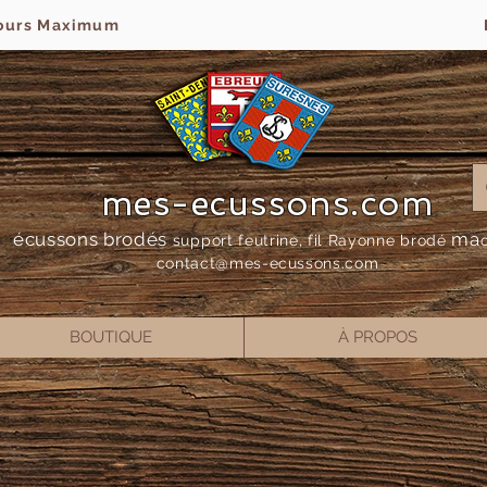
jours Maximum
mes-ecussons.com
écussons brodés
ma
support feutrine, fil Rayonne bro
dé
contact@mes-
ecussons.com
BOUTIQUE
À PROPOS