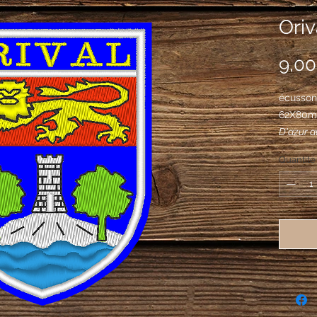
Oriv
9,00
écusson 
62X80
D'azur a
du même 
Quantité
le tout i
au chef 
léopard d