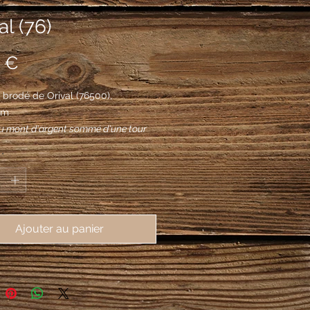
al (76)
Prix
 €
brodé de Orival (76500), 
mm
u mont d'argent sommé d'une tour
accostée de deux arbres de sinople
*
ssant d'une rivière agitée au naturel;
cousu de gueules chargé d'un
'or.
Ajouter au panier