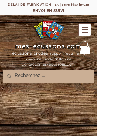
DELAI DE FABRICATION : 15 jours Maximum
ENVOI EN SUIVI
mes-ecussons.com
écussons brodés
support feutrine, fil
ma
Rayonne bro
dé
chine
contact@mes-
ecussons.com