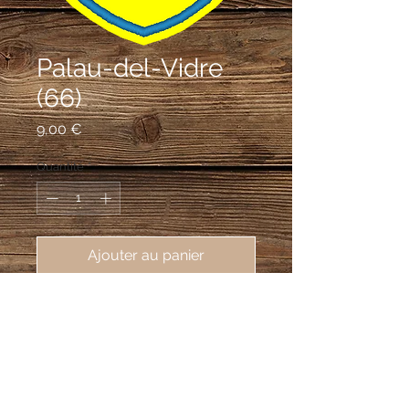
Palau-del-Vidre
(66)
Prix
9,00 €
Quantité
*
Ajouter au panier
écusson brodé de Palau-del-Vidre 
(66690), 62X80mm
D’or au palais de gueules ouvert et
ajouré du champ, surélevé en médiane
en une tour couverte en chevron