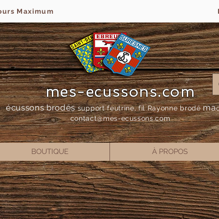
jours Maximum
mes-ecussons.com
écussons brodés
ma
support feutrine, fil Rayonne bro
dé
contact@mes-
ecussons.com
BOUTIQUE
À PROPOS