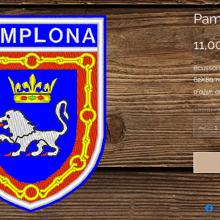
Pam
11,0
écusson
62X80 
d'azur, 
armé de 
Quantité
d'une co
gueules 