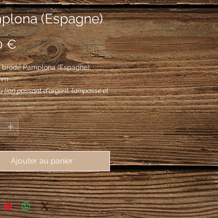
plona (Espagne)
Prix
0 €
 brodé Pamplona (Espagne),
mm
au lion passant d'argent, lampassé et
gueules et surmonté, au centre,
*
uronne royale en or ; à la bordure de
aux chaînes d’or de Navarre.
Ajouter au panier