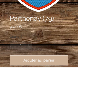
Parthenay (79)
Prix
9,00 €
Quantité
*
Ajouter au panier
écusson brodé de Parthenay 
(79200), 62X80mm
Burelé d'argent et d'azur, à la bande de
gueules brochant sur le tout.