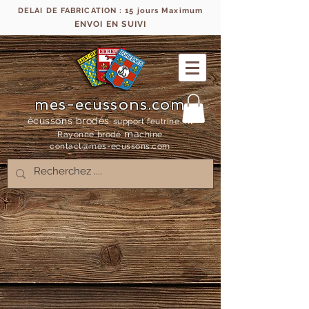
DELAI DE FABRICATION : 15 jours Maximum
ENVOI EN SUIVI
mes-ecussons.com
écussons brodés
support feutrine, fil
ma
Rayonne bro
dé
chine
contact@mes-
ecussons.com