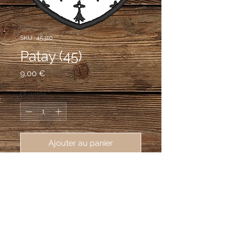
SKU : 45310
Patay (45)
Prix
9,00 €
Quantité
*
Ajouter au panier
écusson brodé ville de Patay 
(45310), 62X80 mm
D'hermine à l'écusson de gueules,
chargé d'une épée haute d'argent,
garnie d'or, surmontée d'un lambel