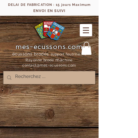
DELAI DE FABRICATION : 15 jours Maximum
ENVOI EN SUIVI
mes-ecussons.com
écussons brodés
support feutrine, fil
ma
Rayonne bro
dé
chine
contact@mes-
ecussons.com