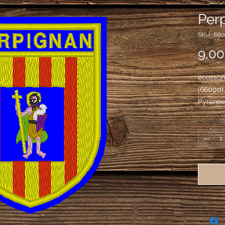
Perp
SKU : 66
9,00
écusson 
(66000)
Pyrénées
d'or aux
Quantité
en banni
chargé d
carnatio
en poil d
ceinture 
manteau 
tenant d
sur son 
d'argent