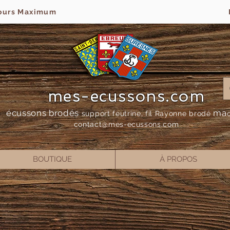
jours Maximum
mes-ecussons.com
écussons brodés
ma
support feutrine, fil Rayonne bro
dé
contact@mes-
ecussons.com
BOUTIQUE
À PROPOS