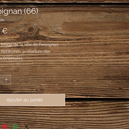
ignan (66)
000
Prix
 €
brodé de la ville de Perpignan
, 62X80mm, préfecture des
 Orientales.
 quatre pals de gueules à l'écusson
*
ère d'azur brochant sur le tout
e Saint Jean Baptiste debout de
n auréolé d'or, habillé d'une tunique
e chameau serrée à la taille d'une
Ajouter au panier
de cuir, le tout au naturel, et d'un
de pourpre doublé de sinople,
e sa dextre une croix haute d'or et
bras senestre un agnelet
Précisez sur la commande si vous