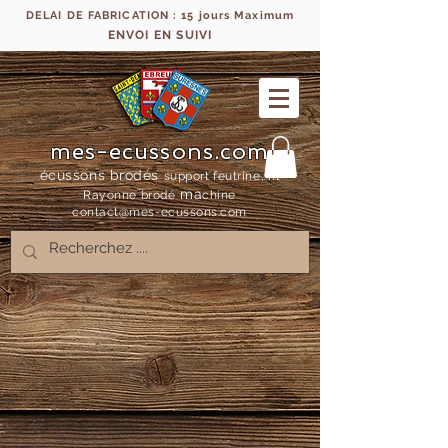
DELAI DE FABRICATION : 15 jours Maximum
ENVOI EN SUIVI
mes-ecussons.com
écussons brodés
support feutrine, fil
ma
Rayonne bro
dé
chine
contact@mes-
ecussons.com