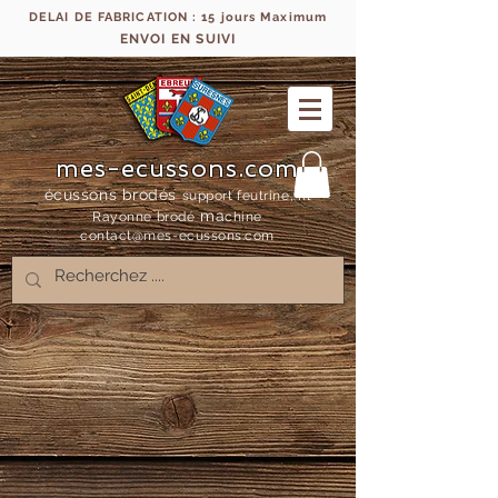
DELAI DE FABRICATION : 15 jours Maximum
ENVOI EN SUIVI
mes-ecussons.com
écussons brodés
support feutrine, fil
ma
Rayonne bro
dé
chine
contact@mes-
ecussons.com