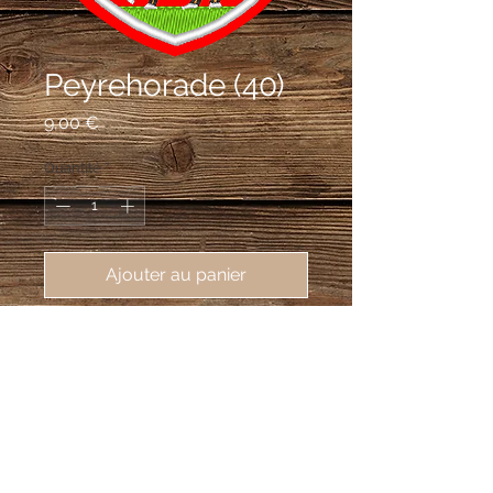
Peyrehorade (40)
Prix
9,00 €
Quantité
*
Ajouter au panier
écusson brodé de Peyrehorade 
(40300), 62X80mm
Coupé: au 1er de gueules au mont d'or
mouvant d'une onde d'azur, au 2e de
gueules à la vache au naturel passant
sur une terrasse de sinople.