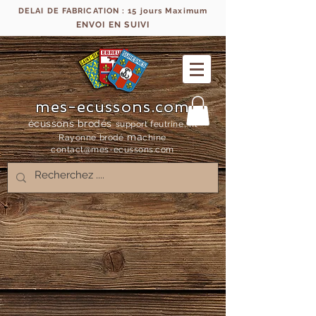
DELAI DE FABRICATION : 15 jours Maximum
ENVOI EN SUIVI
mes-ecussons.com
écussons brodés
support feutrine, fil
ma
Rayonne bro
dé
chine
contact@mes-
ecussons.com