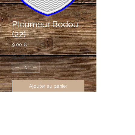
Pleumeur Bodou
(22)
Prix
9,00 €
Quantité
*
Ajouter au panier
écusson brodé Pleumeur Bodou
(22560), 62X80 mm
D'azur aux ondes d'argent mouvant de
la pointe surmontées d'une étoile de
quatre rais d'or.