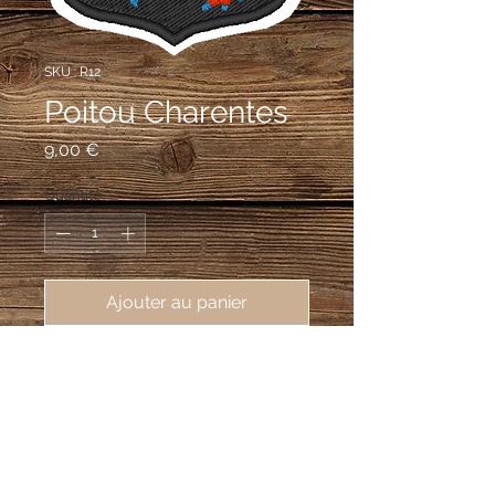
SKU : R12
Poitou Charentes
Prix
9,00 €
Quantité
*
Ajouter au panier
écusson brodé de la région Poitou-
Charentes, 62X80 mm
Coupé au premier d'argent et au
second de sable au lion de gueules
armé et lampassé d'azur brochant sur