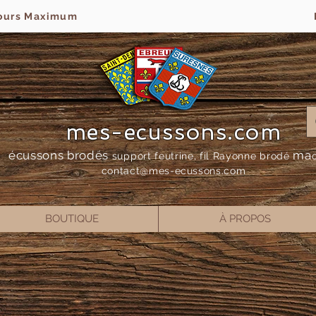
jours Maximum
mes-ecussons.com
écussons brodés
ma
support feutrine, fil Rayonne bro
dé
contact@mes-
ecussons.com
BOUTIQUE
À PROPOS