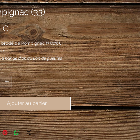
pignac (33)
Prix
 €
 brodé de Pompignac (33370),
mm
 la bande d'or, au lion de gueules
t et accompagné de deux grappes de
*
'argent; au chef d'argent chargé d'une
dée d'azur et à la branche de laurier
le brochant en fasce.
Ajouter au panier