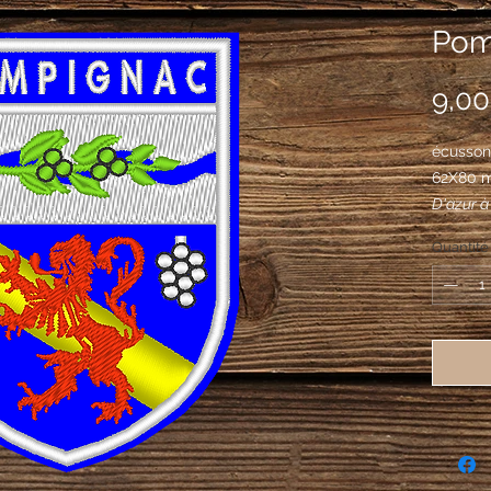
Pom
9,00
écusson
62X80 
D'azur à
brochan
Quantité
raisin d
fasce on
de sinop