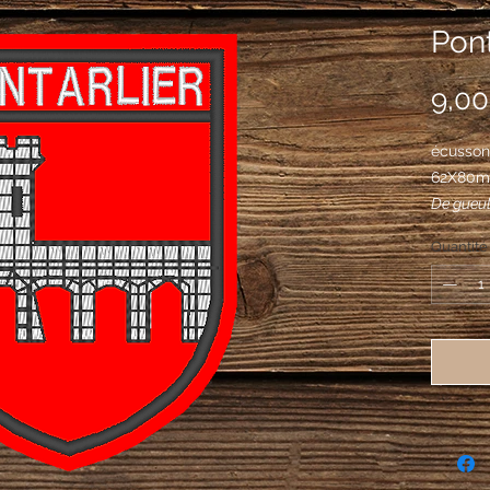
Pont
9,00
écusson 
62X80
De gueul
senestre
Quantité
mouvant 
de sable