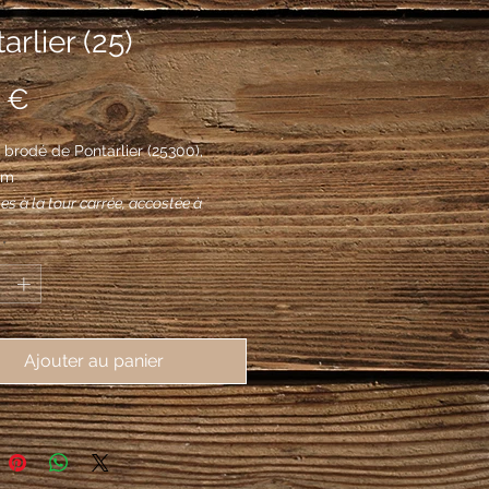
arlier (25)
Prix
 €
brodé de Pontarlier (25300), 
mm
es à la tour carrée, accostée à
 d'un pont de trois arches romanes
*
du flanc, le tout d'argent maçonné
.
Ajouter au panier