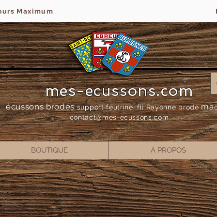
jours Maximum
mes-ecussons.com
écussons brodés
ma
support feutrine, fil Rayonne bro
dé
contact@mes-
ecussons.com
BOUTIQUE
À PROPOS