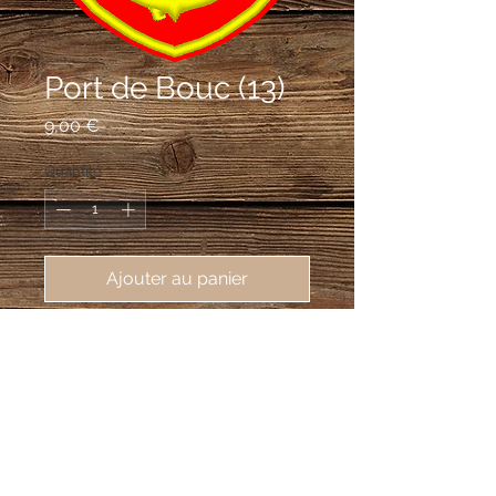
Port de Bouc (13)
Prix
9,00 €
Quantité
*
Ajouter au panier
écusson brodé Port de Bouc (13110),
62X80 mm
De gueules à l'ancre de marine d'or
avec sa gumène du même, surmontée
d'une trangle d'or étayée aux cantons
de deux bâtons du même mouvant des