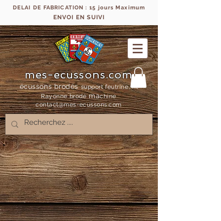
DELAI DE FABRICATION : 15 jours Maximum
ENVOI EN SUIVI
mes-ecussons.com
écussons brodés
support feutrine, fil
ma
Rayonne bro
dé
chine
contact@mes-
ecussons.com