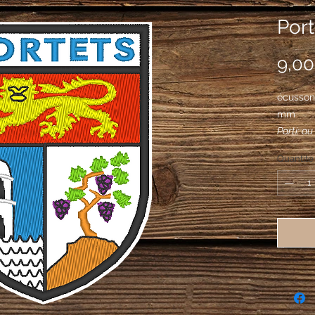
Port
9,00
écusson
mm
Parti: au
en dôme 
Quantité
posée su
pointe, 
rocher, 
chef de 