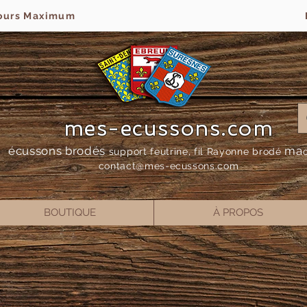
jours Maximum
mes-ecussons.com
écussons brodés
ma
support feutrine, fil Rayonne bro
dé
contact@mes-
ecussons.com
BOUTIQUE
À PROPOS