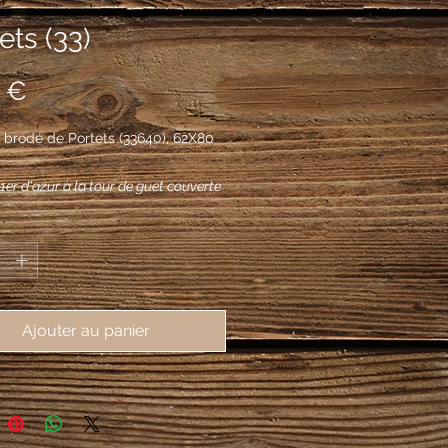
ets (33)
Prix
 €
 brodé de Portets (33640), 62X80
 1er d'azur à la tour de guet couverte
d'argent, ouverte et ajourée de sable
*
r une rivière d'argent mouvant de la
au 2e d'argent au cep de vigne sur un
le tout au naturel; le tout sommé d'un
gueules chargé d'un léopard d'or.
Ajouter au panier