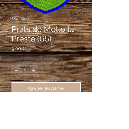
SKU : 66230
Prats de Mollo la
Preste (66)
Prix
9,00 €
Quantité
*
Ajouter au panier
écusson brodé de la ville de Prats 
de Mollo la Preste (66230), 
62X80mm
d'or aux quatre pals de gueules, aux