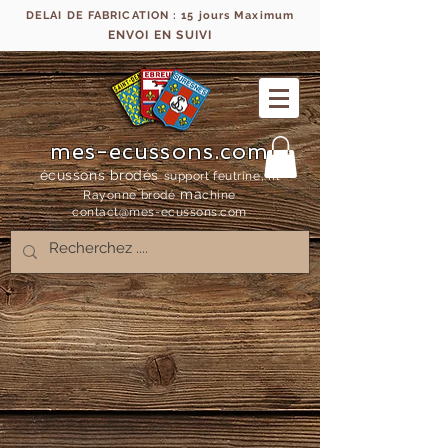
DELAI DE FABRICATION : 15 jours Maximum
ENVOI EN SUIVI
mes-ecussons.com
écussons brodés
support feutrine, fil
ma
Rayonne bro
dé
chine
contact@mes-
ecussons.com