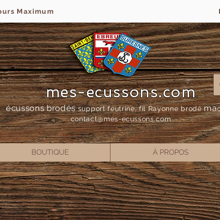
jours Maximum
mes-ecussons.com
écussons brodés
ma
support feutrine, fil Rayonne bro
dé
contact@mes-
ecussons.com
BOUTIQUE
À PROPOS