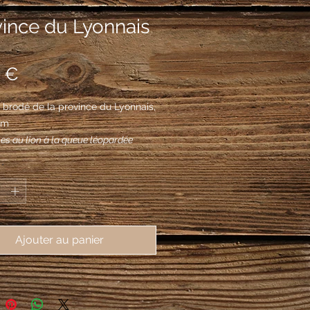
vince du Lyonnais
Prix
 €
brodé de la province du Lyonnais, 
mm
es au lion à la queue léopardée
, au chef cousu d'azur chargé de
*
rs de lys d'or.
Ajouter au panier