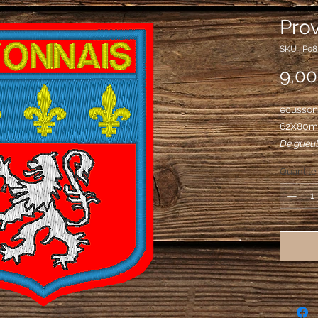
Pro
SKU : P08
9,00
écusson 
62X80
De gueul
d'argent
Quantité
trois fleu