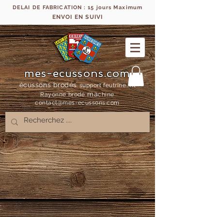
DELAI DE FABRICATION : 15 jours Maximum
ENVOI EN SUIVI
mes-ecussons.com
écussons brodés
support feutrine, fil
ma
Rayonne bro
dé
chine
contact@mes-
ecussons.com