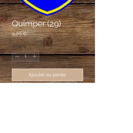
Quimper (29)
Prix
9,00 €
Quantité
*
Ajouter au panier
écusson brodé Quimper (29000),
62X80 mm, préfecture du Finistère
D'azur au bélier d'argent accorné et
onglé d'or; au chef d'hermine
.