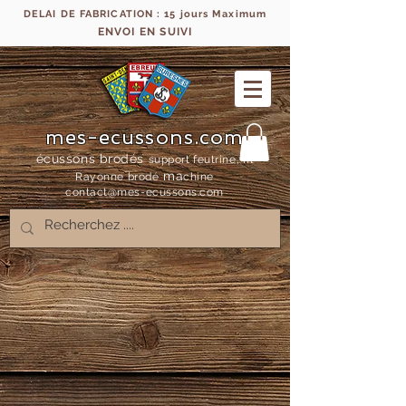
DELAI DE FABRICATION : 15 jours Maximum
ENVOI EN SUIVI
mes-ecussons.com
écussons brodés
support feutrine, fil
ma
Rayonne bro
dé
chine
contact@mes-
ecussons.com