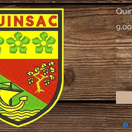
Quin
9,00
écusson
mm
Tranché:
d'or, au 
Quantité
ondes du
chargé de