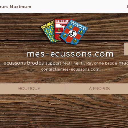
jours Maximum
mes-ecussons.com
écussons brodés
ma
support feutrine, fil Rayonne bro
dé
contact@mes-
ecussons.com
BOUTIQUE
À PROPOS