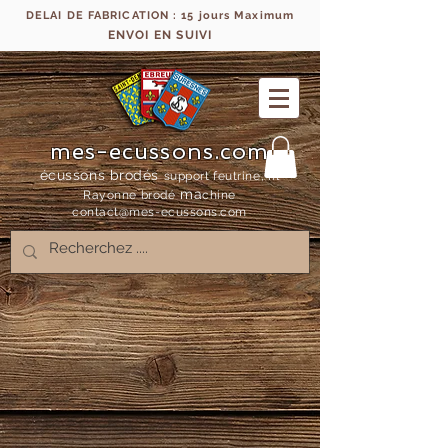
DELAI DE FABRICATION : 15 jours Maximum
ENVOI EN SUIVI
mes-ecussons.com
écussons brodés
support feutrine, fil
ma
Rayonne bro
dé
chine
contact@mes-
ecussons.com