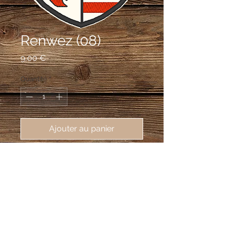
Renwez (08)
Prix
9,00 €
Quantité
*
Ajouter au panier
écusson brodé Renwez (08150),
62X8 mm
Écartelé: aux 1er et 4e d'argent à trois
fasces de gueules, au 2e et 3e d'argent
à trois doloires de gueules, les deux du
chef adossées.