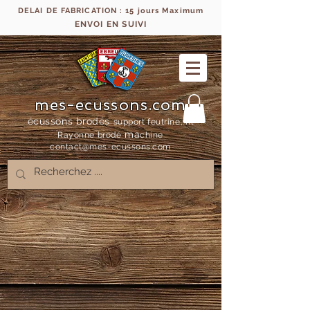
DELAI DE FABRICATION : 15 jours Maximum
ENVOI EN SUIVI
mes-ecussons.com
écussons brodés
support feutrine, fil
ma
Rayonne bro
dé
chine
contact@mes-
ecussons.com