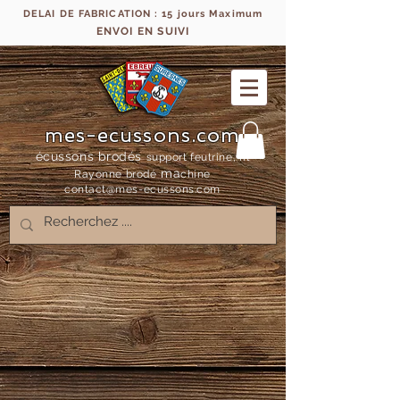
DELAI DE FABRICATION : 15 jours Maximum
ENVOI EN SUIVI
mes-ecussons.com
écussons brodés
support feutrine, fil
ma
Rayonne bro
dé
chine
contact@mes-
ecussons.com