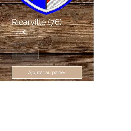
Ricarville (76)
Prix
9,00 €
Quantité
*
Ajouter au panier
écusson brodé de Ricarville (76640), 
62X80mm
Écartelé: au 1er d'argent à trois fasces
de gueules, au 2e d'azur à la tour d'or,
ouverte et ajourée du champ,
maçonnée de sable, au 3e d'azur à la