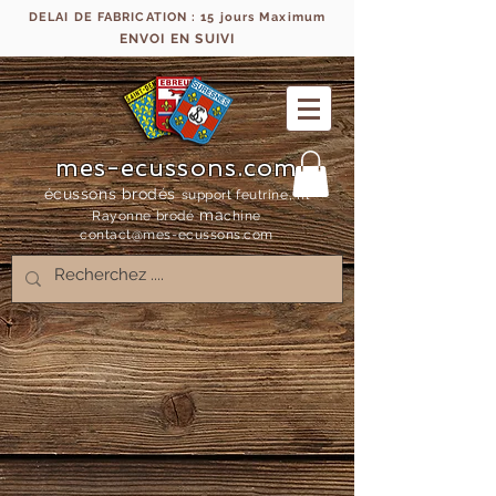
DELAI DE FABRICATION : 15 jours Maximum
ENVOI EN SUIVI
mes-ecussons.com
écussons brodés
support feutrine, fil
ma
Rayonne bro
dé
chine
contact@mes-
ecussons.com