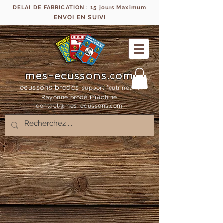
DELAI DE FABRICATION : 15 jours Maximum
ENVOI EN SUIVI
mes-ecussons.com
écussons brodés
support feutrine, fil
ma
Rayonne bro
dé
chine
contact@mes-
ecussons.com