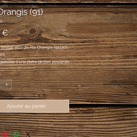
Orangis (91)
30
Prix
 €
brodé ville de Ris Orangis (91130), 
mm
 gueules à une patte de lion, posée en
s griffes vers le chef
*
Ajouter au panier