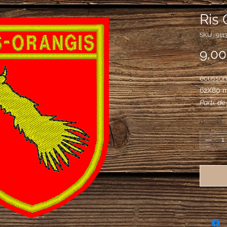
Ris 
SKU : 911
9,00
écusson 
62X80 
Parti: de
bande, le
Quantité