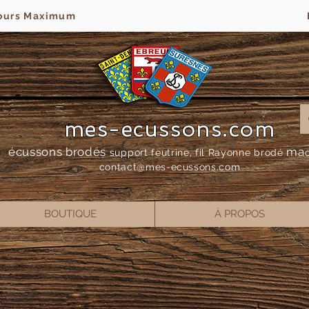
jours Maximum
mes-ecussons.com
écussons brodés
ma
support feutrine, fil Rayonne bro
dé
contact@mes-
ecussons.com
BOUTIQUE
À PROPOS