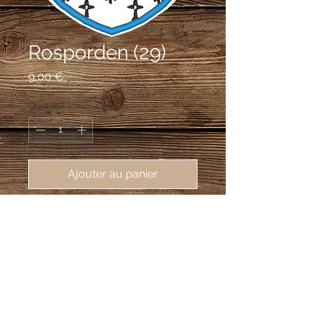
Rosporden (29)
Prix
9,00 €
Quantité
*
Ajouter au panier
écusson brodé de Rosporden 
(29140), 62X80mm
D'hermine au filet de gueules en barre;
au chef d'azur plain.