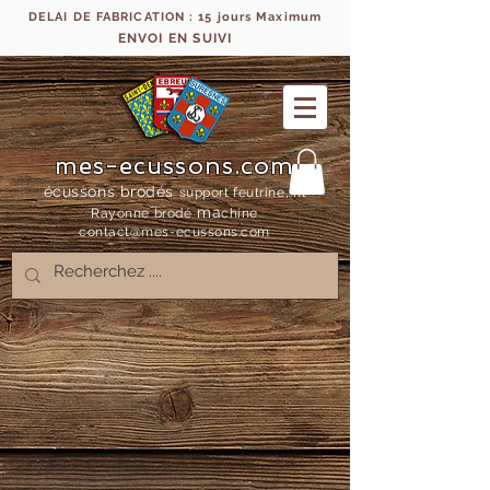
DELAI DE FABRICATION : 15 jours Maximum
ENVOI EN SUIVI
mes-ecussons.com
écussons brodés
support feutrine, fil
ma
Rayonne bro
dé
chine
contact@mes-
ecussons.com