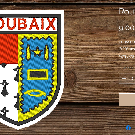
Roub
9,00
écusson 
62X80
Parti: a
gueules;
Quantité
encadré 
étoile d
d'argent
d'or, à 