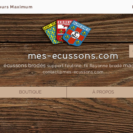
jours Maximum
mes-ecussons.com
écussons brodés
ma
support feutrine, fil Rayonne bro
dé
contact@mes-
ecussons.com
BOUTIQUE
À PROPOS