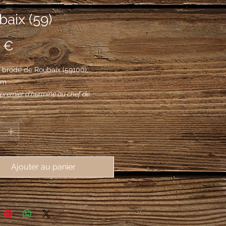
aix (59)
Prix
 €
brodé de Roubaix (59100), 
mm
u premier d'hermine au chef de
 au second d'azur à un roc de sable,
*
d'or, accompagné en chef d'une
e même, accostée de deux canettes
; et en pointe d'une navette aussi
la bordure denchée de même.
Ajouter au panier