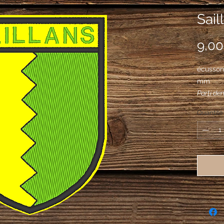
Sail
9,00
écusson
mm
Parti den
Quantité