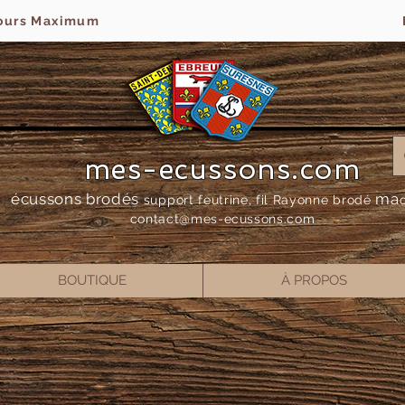
jours Maximum
mes-ecussons.com
écussons brodés
ma
support feutrine, fil Rayonne bro
dé
contact@mes-
ecussons.com
BOUTIQUE
À PROPOS