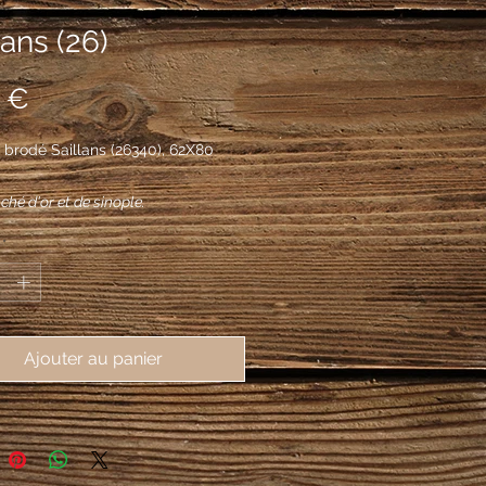
lans (26)
Prix
 €
 brodé Saillans (26340), 62X80
ché d'or et de sinople.
*
Ajouter au panier