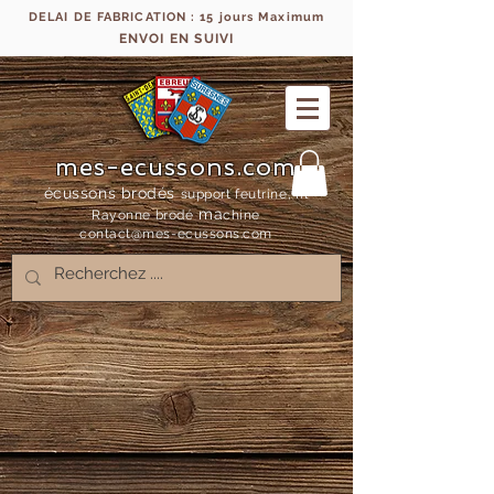
DELAI DE FABRICATION : 15 jours Maximum
ENVOI EN SUIVI
mes-ecussons.com
écussons brodés
support feutrine, fil
ma
Rayonne bro
dé
chine
contact@mes-
ecussons.com