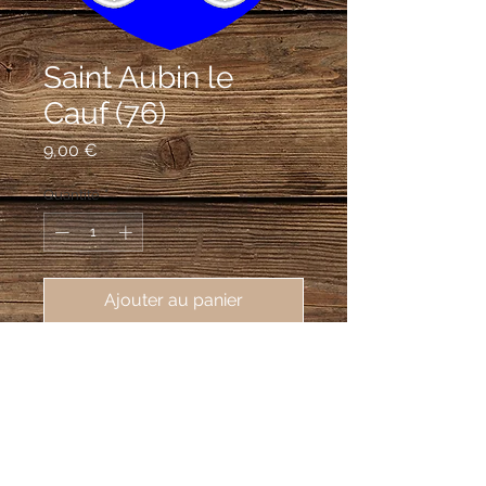
Saint Aubin le
Cauf (76)
Prix
9,00 €
Quantité
*
Ajouter au panier
écusson brodé Saint Aubin le Cauf
(76510), 62X80 mm
Deux écus ovales accolés: 1) Écartelé:
aux 1er et 4e d'azur au chevron d'or,
accompagné de 3 merlettes d'argent;