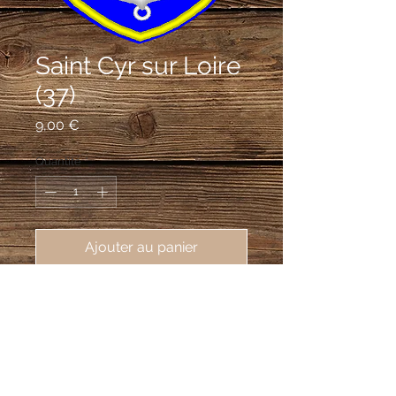
Saint Cyr sur Loire
(37)
Prix
9,00 €
Quantité
*
Ajouter au panier
écusson brodé Saint Cyr Sur Loire
(37540), 62X80 mm
D'azur à l'ancre de marinier d'argent
avec deux anneaux du même, l'un en
chef l'autre en pointe, à la gerbe d'or,