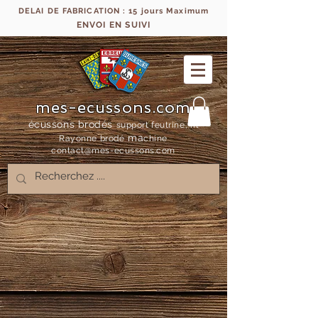
DELAI DE FABRICATION : 15 jours Maximum
ENVOI EN SUIVI
mes-ecussons.com
écussons brodés
support feutrine, fil
ma
Rayonne bro
dé
chine
contact@mes-
ecussons.com