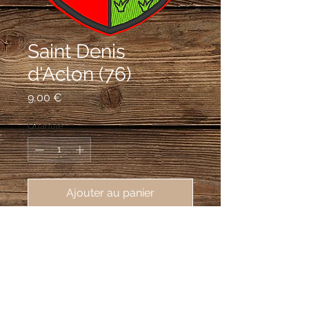
Saint Denis
d'Aclon (76)
Prix
9,00 €
Quantité
*
Ajouter au panier
écusson brodé Saint Denis d'Aclon
(76860), 62X80 mm
Parti: au 1er de gueules à la crosse
contournée accostée des lettres
capitales S et D le tout d'or, au 2e