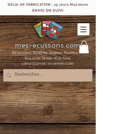
DELAI DE FABRICATION : 15 jours Maximum
ENVOI EN SUIVI
mes-ecussons.com
écussons brodés
support feutrine, fil
ma
Rayonne bro
dé
chine
contact@mes-
ecussons.com