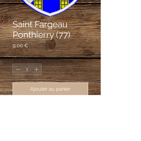
Saint Fargeau
Ponthierry (77)
Prix
9,00 €
Quantité
*
Ajouter au panier
écusson brodé Saint Fargeau
Ponthierry (77310), 62X80 mm
D'azur à la barre d'argent, au pont de
trois arches d'or, celle du milieu plus
grande, maçonné de sable, mouvant