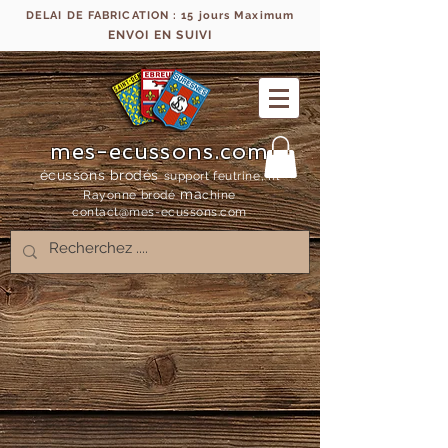
DELAI DE FABRICATION : 15 jours Maximum
ENVOI EN SUIVI
mes-ecussons.com
écussons brodés
support feutrine, fil
ma
Rayonne bro
dé
chine
contact@mes-
ecussons.com