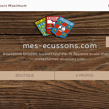
jours Maximum
mes-ecussons.com
écussons brodés
ma
support feutrine, fil Rayonne bro
dé
contact@mes-
ecussons.com
BOUTIQUE
À PROPOS