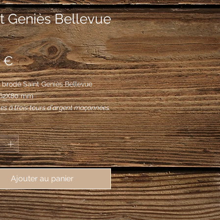
t Geniès Bellevue
Prix
 €
 brodé Saint Geniès Bellevue
, 62X80 mm
es à trois tours d'argent maçonnées
.
*
Ajouter au panier