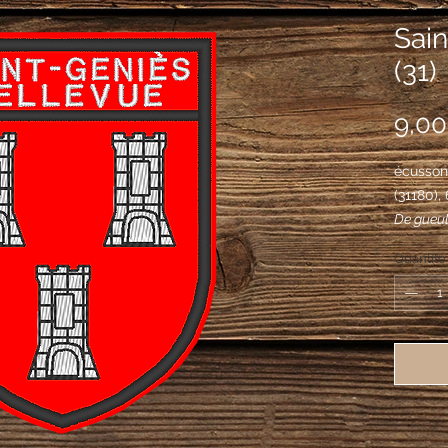
Sain
(31)
9,00
écusson
(31180)
De gueul
de sable
Quantité