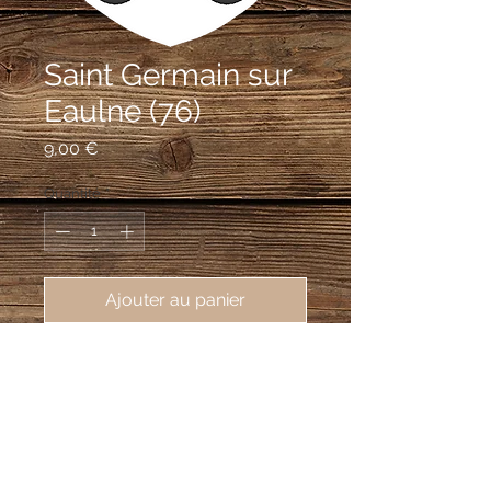
Saint Germain sur
Eaulne (76)
Prix
9,00 €
Quantité
*
Ajouter au panier
écusson brodé Saint Germain sur
Eaulne (76270), 62X80 mm
Deux écus ovales accolés:
1) D'argent fretté de gueules de huit
pièces, entre-semé de mouchetures