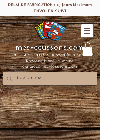
DELAI DE FABRICATION : 15 jours Maximum
ENVOI EN SUIVI
mes-ecussons.com
écussons brodés
support feutrine, fil
ma
Rayonne bro
dé
chine
contact@mes-
ecussons.com