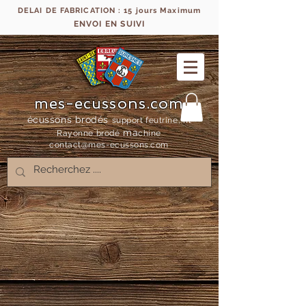
DELAI DE FABRICATION : 15 jours Maximum
ENVOI EN SUIVI
mes-ecussons.com
écussons brodés
support feutrine, fil
ma
Rayonne bro
dé
chine
contact@mes-
ecussons.com