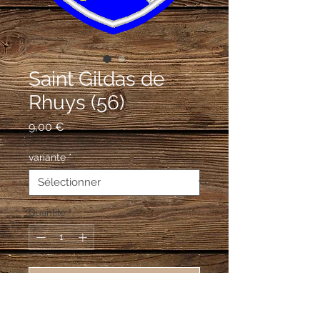
Saint Gildas de
Rhuys (56)
Prix
9,00 €
variante
*
Quantité
*
Ajouter au panier