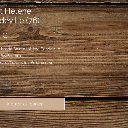
nt Helene
eville (76)
Prix
 €
 brodé Sainte Hélène Bondeville
, 62X80 mm
: 1) D'azur à la tête de licorne
 surmontée de molettes d'or. 2)
*
 trois glands versés d'or.
Ajouter au panier