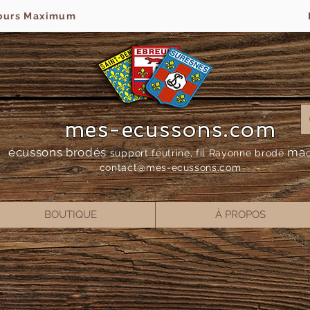
jours Maximum
mes-ecussons.com
écussons brodés
ma
support feutrine, fil Rayonne bro
dé
contact@mes-
ecussons.com
BOUTIQUE
À PROPOS