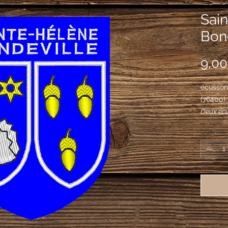
Sai
Bond
9,00
écusson
(76400)
Deux écus
d'argent
Quantité
D'azur à