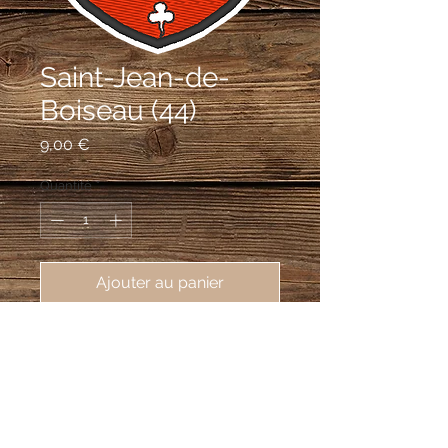
Saint-Jean-de-
Boiseau (44)
Prix
9,00 €
Quantité
*
Ajouter au panier
écusson brodé de Saint Jean de 
Boiseau (44640), 62X80mm
Coupé: au 1er d'azur à la chapelle d'or,
accostée de deux mouchetures
d'hermine d'argent, au 2e de gueules à