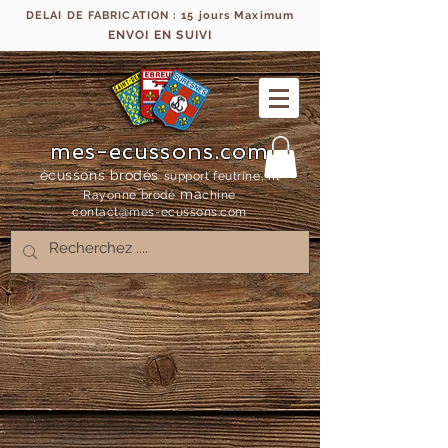
DELAI DE FABRICATION : 15 jours Maximum
ENVOI EN SUIVI
mes-ecussons.com
écussons brodés
support feutrine, fil
ma
Rayonne bro
dé
chine
contact@mes-
ecussons.com