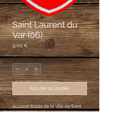
Saint Laurent du
Var (06)
Prix
9,00 €
Quantité
*
Ajouter au panier
écusson brodé de la ville de Saint 
Laurent du Var (06700), 62X80mm
De gueules au gril d’argent la poignée
en chef accostée de deux lettres L et S
capitales d’or.