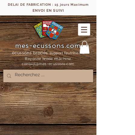
DELAI DE FABRICATION : 15 jours Maximum
ENVOI EN SUIVI
mes-ecussons.com
écussons brodés
support feutrine, fil
ma
Rayonne bro
dé
chine
contact@mes-
ecussons.com