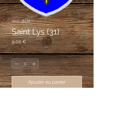
SKU : 31470
Saint Lys (31)
Prix
9,00 €
Quantité
*
Ajouter au panier
écusson brodé ville de Saint Lys 
(31470), 62X80 mm
D'azur aux deux anges affrontés
d'argent tenant une cloche du même,
accompagnée de cinq fleurs de lys