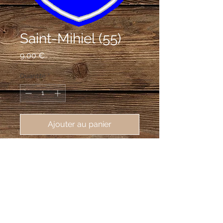
Saint-Mihiel (55)
Prix
9,00 €
Quantité
*
Ajouter au panier
écusson brodé de Saint-Mihiel 
(55300), 62X80mm
D'azur à trois rochers d'argent.