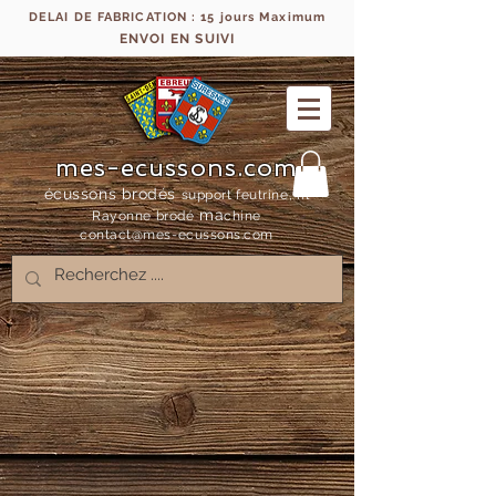
DELAI DE FABRICATION : 15 jours Maximum
ENVOI EN SUIVI
mes-ecussons.com
écussons brodés
support feutrine, fil
ma
Rayonne bro
dé
chine
contact@mes-
ecussons.com